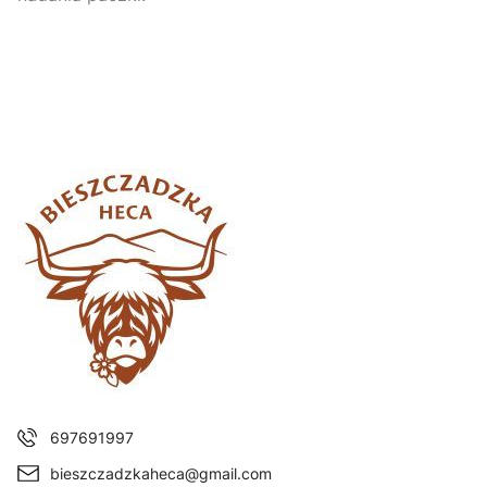
697691997
bieszczadzkaheca@gmail.com