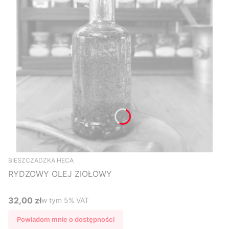
BIESZCZADZKA HECA
RYDZOWY OLEJ ZIOŁOWY
32,00 zł
w tym %s VAT
w tym
5%
VAT
Cena brutto
Powiadom mnie o dostępności