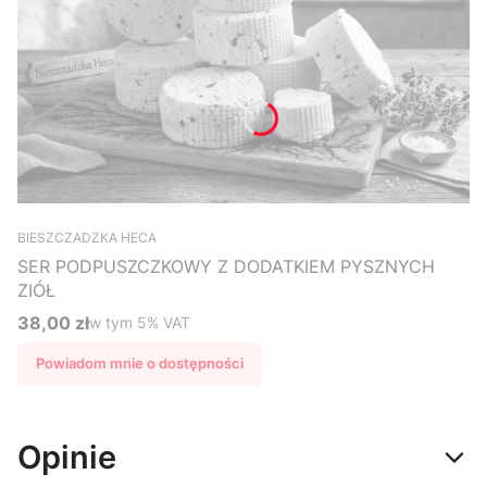
BIESZCZADZKA HECA
SER PODPUSZCZKOWY Z DODATKIEM PYSZNYCH
ZIÓŁ
38,00 zł
w tym %s VAT
w tym
5%
VAT
Cena brutto
Powiadom mnie o dostępności
Opinie