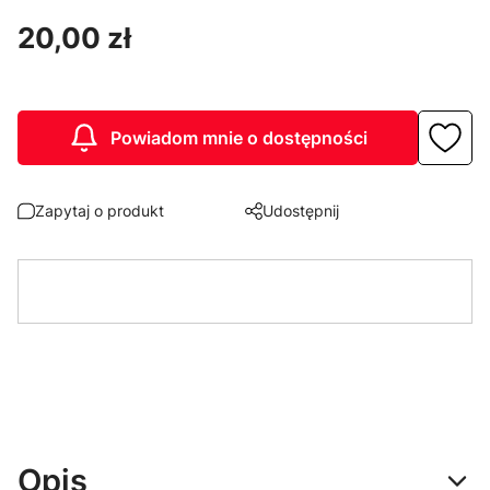
Cena
20,00 zł
Powiadom mnie o dostępności
Zapytaj o produkt
Udostępnij
Opis