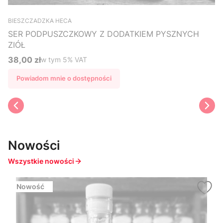
BIESZCZADZKA HECA
SER PODPUSZCZKOWY Z DODATKIEM PYSZNYCH
ZIÓŁ
38,00 zł
w tym %s VAT
w tym
5%
VAT
Cena brutto
Powiadom mnie o dostępności
Nowości
Wszystkie nowości
Nowość