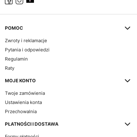
Linki w stopce
POMOC
Zwroty i reklamacje
Pytania i odpowiedzi
Regulamin
Raty
MOJE KONTO
Twoje zamówienia
Ustawienia konta
Przechowalnia
PŁATNOŚCI I DOSTAWA
Formy płatności